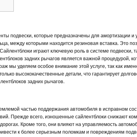
нты подвески, которые предназначены для амортизации и
льца, между которыми находится резиновая вставка. Это п
 Сайлентблоки играют ключевую роль в системе подвески, 
ентблоков задних рычагов является важной процедурой, ко
ж мы уделяем особое внимание этой услуге, так как именн
только высококачественные детали, что гарантирует долго
лентблоков задних рычагов.
ъемлемой частью поддержания автомобиля в исправном со
дствий. Прежде всего, изношенные сайлентблоки снижают к
орогах. Кроме того, они влияют на управляемость автомоби
ривести к более серьезным поломкам и повреждениям подвес