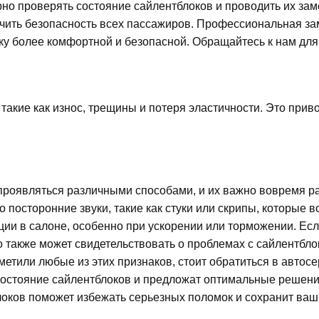
 проверять состояние сайлентблоков и проводить их замен
ечить безопасность всех пассажиров. Профессиональная за
здку более комфортной и безопасной. Обращайтесь к нам д
такие как износ, трещины и потеря эластичности. Это при
проявляться различными способами, и их важно вовремя ра
 посторонние звуки, такие как стуки или скрипы, которые 
и в салоне, особенно при ускорении или торможении. Есл
то также может свидетельствовать о проблемах с сайлентбл
метили любые из этих признаков, стоит обратиться в автос
состояние сайлентблоков и предложат оптимальные решени
оков поможет избежать серьезных поломок и сохранит ваш