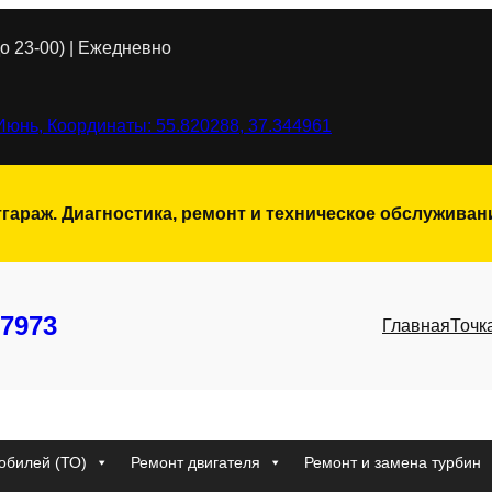
о 23-00) | Ежедневно
Июнь, Координаты: 55.820288, 37.344961
тгараж. Диагностика, ремонт и техническое обслужива
7973
Главная
Точк
обилей (ТО)
Ремонт двигателя
Ремонт и замена турбин