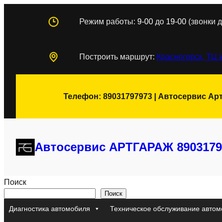
Перейти
Режим работы:
9-00
до
19-00
(звонки д
к
содержимому
Построить маршрут:
Красногорск, ТЦ 
Телефон: 89031797973 | Автосервис Ар
Автосервис АРТГАРАЖ 8903179
Поиск
Поиск
Диагностика автомобиля
Техническое обслуживание автом