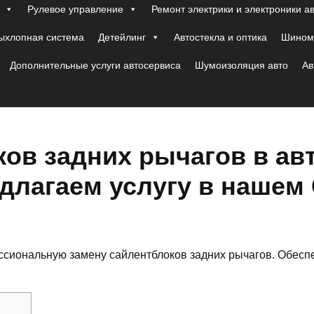
Рулевое управление
Ремонт электрики и электроники а
ыхлопная система
Детейлинг
Автостекла и оптика
Шиномо
Дополнительные услуги автосервиса
Шумоизоляция авто
Ав
ов задних рычагов в ав
длагаем услугу в нашем
сиональную замену сайлентблоков задних рычагов. Обеспе