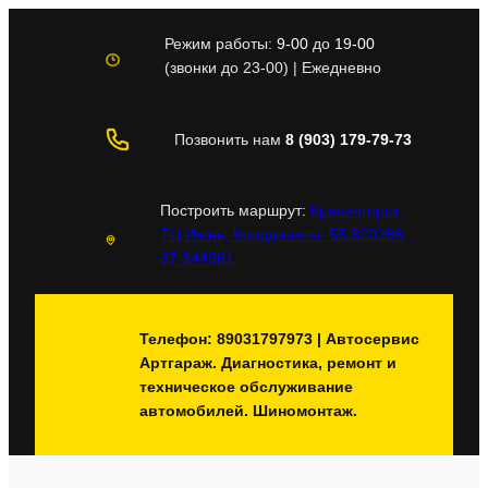
Перейти
к
Режим работы:
9-00
до
19-00
содержимому
(звонки до 23-00) | Ежедневно
Позвонить нам
8 (903) 179-79-73
Построить маршрут:
Красногорск,
ТЦ Июнь, Координаты: 55.820288,
37.344961
Телефон: 89031797973 | Автосервис
Артгараж. Диагностика, ремонт и
техническое обслуживание
автомобилей. Шиномонтаж.