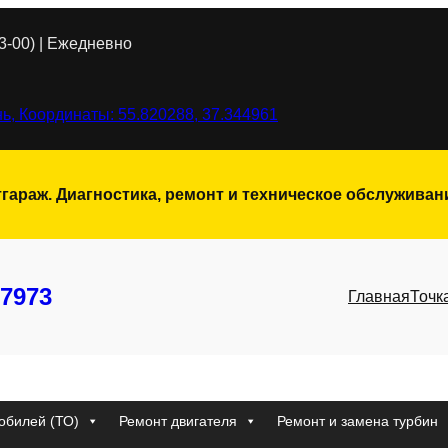
3-00) | Ежедневно
ь, Координаты: 55.820288, 37.344961
тгараж. Диагностика, ремонт и техническое обслужива
7973
Главная
Точк
обилей (ТО)
Ремонт двигателя
Ремонт и замена турбин