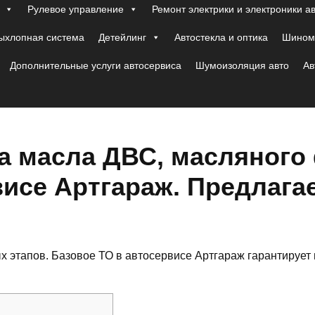
Рулевое управление
Ремонт электрики и электроники а
ыхлопная система
Детейлинг
Автостекла и оптика
Шиномо
Дополнительные услуги автосервиса
Шумоизоляция авто
Ав
а масла ДВС, масляного
висе Артгараж. Предлага
этапов. Базовое ТО в автосервисе Артгараж гарантирует 