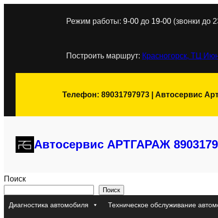
Перейти
Режим работы:
9-00
до
19-00
(звонки до 2
к
содержимому
Построить маршрут:
Красногорск, ТЦ Июн
Телефон: 89031797973 | Автосервис Ар
Автосервис АРТГАРАЖ 8903179
Поиск
Поиск
Диагностика автомобиля
Техническое обслуживание автом