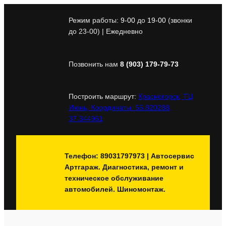
Перейти
к
Режим работы:
9-00
до
19-00
(звонки
содержимому
до 23-00) | Ежедневно
Позвонить нам
8 (903) 179-79-73
Построить маршрут:
Красногорск, ТЦ
Июнь, Координаты: 55.820288,
37.344961
Телефон: 89031797973 | Автосервис
Артгараж. Диагностика, ремонт и
техническое обслуживание
автомобилей. Шиномонтаж.