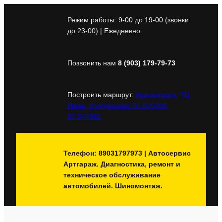
Перейти
к
Режим работы:
9-00
до
19-00
(звонки
содержимому
до 23-00) | Ежедневно
Позвонить нам
8 (903) 179-79-73
Построить маршрут:
Красногорск, ТЦ
Июнь, Координаты: 55.820288,
37.344961
Телефон: 89031797973 | Автосервис
Артгараж. Диагностика, ремонт и
техническое обслуживание
автомобилей. Шиномонтаж.