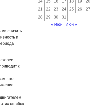
14
15
16
17
18
19
20
21
22
23
24
25
26
27
28
29
30
31
« Июн
Июн »
ыми снизить
ивность и
периода
 скорее
приводит к
ам, что
нижение
 двигателем
 этих ошибок