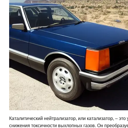
Каталитический нейтрализатор, или катализатор, – эт
снижения токсичности выхлопных газов. Он преобразует