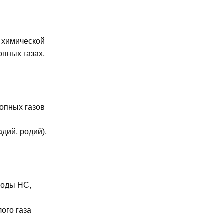
у химической
пных газах,
опных газов
дий, родий),
роды HC,
ого газа