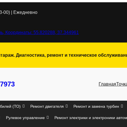
3-00) | Ежедневно
ь, Координаты: 55.820288, 37.344961
тгараж. Диагностика, ремонт и техническое обслужива
7973
Главная
Точк
билей (ТО)
Ремонт двигателя
Ремонт и замена турбин
Рулевое управление
Ремонт электрики и электроники авто