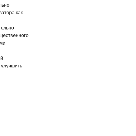
льно
затора как
тельно
ущественного
ими
ый
 улучшить