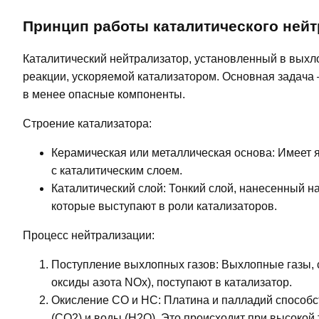
Принцип работы каталитического нейт
Каталитический нейтрализатор, установленный в выхло
реакции, ускоряемой катализатором. Основная задача
в менее опасные компоненты.
Строение катализатора:
Керамическая или металлическая основа: Имеет 
с каталитическим слоем.
Каталитический слой: Тонкий слой, нанесенный н
которые выступают в роли катализаторов.
Процесс нейтрализации:
Поступление выхлопных газов: Выхлопные газы,
оксиды азота NOx), поступают в катализатор.
Окисление CO и HC: Платина и палладий способст
(CO2) и воды (H2O). Это происходит при высокой 