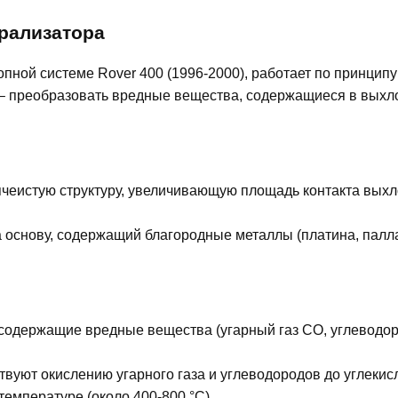
рализатора
пной системе Rover 400 (1996-2000), работает по принцип
 – преобразовать вредные вещества, содержащиеся в выхло
ячеистую структуру, увеличивающую площадь контакта выхл
а основу, содержащий благородные металлы (платина, палла
 содержащие вредные вещества (угарный газ CO, углеводо
вуют окислению угарного газа и углеводородов до углекисл
температуре (около 400-800 °C).