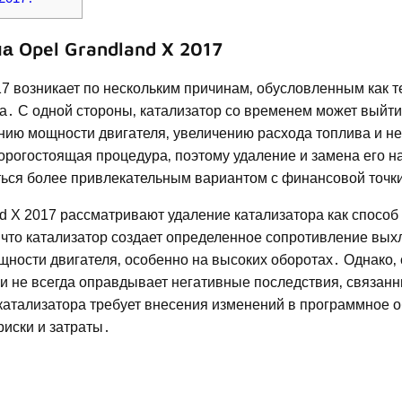
а Opel Grandland X 2017
17 возникает по нескольким причинам‚ обусловленным как 
․ С одной стороны‚ катализатор со временем может выйти 
ению мощности двигателя‚ увеличению расхода топлива и н
орогостоящая процедура‚ поэтому удаление и замена его н
ться более привлекательным вариантом с финансовой точк
d X 2017 рассматривают удаление катализатора как способ
 что катализатор создает определенное сопротивление вы
щности двигателя‚ особенно на высоких оборотах․ Однако‚ 
 и не всегда оправдывает негативные последствия‚ связанн
 катализатора требует внесения изменений в программное 
риски и затраты․