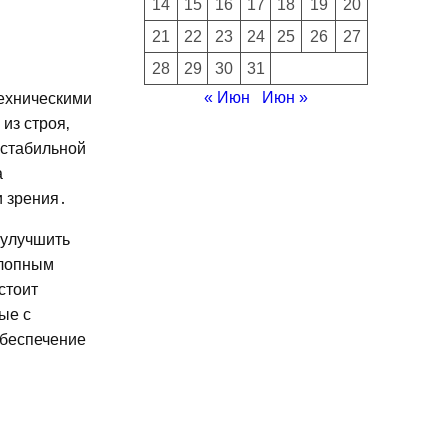
14
15
16
17
18
19
20
21
22
23
24
25
26
27
28
29
30
31
« Июн
Июн »
техническими
из строя‚
естабильной
а
и зрения․
 улучшить
хлопным
стоит
ые с
обеспечение