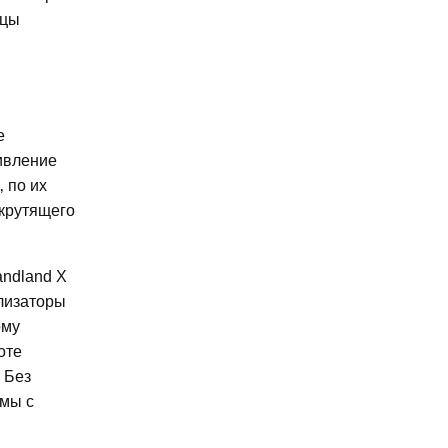
ьцы
е
ивление
 по их
 крутящего
andland X
ализаторы
ому
оте
 Без
емы с