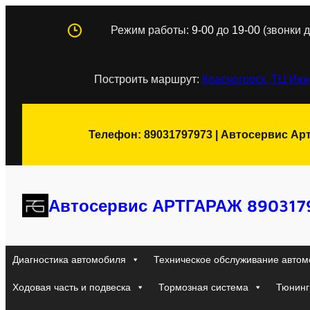
Перейти
Режим работы:
9-00
до
19-00
(звонки д
к
содержимому
Построить маршрут:
Красногорск, ТЦ Июн
Телефон: 89031797973 | Автосервис Ар
Автосервис АРТГАРАЖ 890317
Диагностика автомобиля
Техническое обслуживание автом
Ходовая часть и подвеска
Тормозная система
Тюнинг