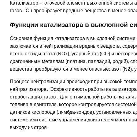
Катализатор – ключевой элемент выхлопной системы 
газов․ Он преобразует вредные вещества в менее оп
Функции катализатора в выхлопной с
Основная функция катализатора в выхлопной системе O
заключается в нейтрализации вредных веществ‚ соде
всего‚ оксиды азота (NOx)‚ угарный газ (CO) и несго
драгоценным металлам (платина‚ палладий‚ родий)‚ сп
вещества преобразуются в менее опасные: азот (N2)‚ у
Процесс нейтрализации происходит при высокой темпер
нейтрализатора․ Эффективность работы катализатора 
отработавших газов․ Для оптимальной работы катали
топлива в двигателе‚ которое контролируется системо
датчиков кислорода (лямбда-зондов)‚ установленных д
системе или системе управления двигателем могут приве
выходу из строя․