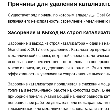
Причины для удаления катализат
Существует ряд причин‚ по которым владельцы Opel G
включая его неисправность‚ стремление к увеличению
Засорение и выход из строя катализат
Засорение и выход из строя катализатора – одни из 
Grandland X 2017 к его удалению․ Катализатор предст
металлической основы‚ покрытой слоем каталитически
использовании некачественного топлива‚ на поверхнос
масло и присадки‚ содержащиеся в топливе․ Эти отлож
эффективность и увеличивая сопротивление выхлопн
Засорение катализатора проявляется в снижении мощн
топлива и нестабильной работе на холостом ходу․ В н
приборной панели‚ указывающий на неисправность кат
неправильной работой двигателя или неисправностями 
керамическая или металлическая основа катализатора 