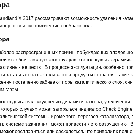
ора
randland X 2017 рассматривают возможность удаления ката
 мощности и экономические соображения․
ора
наиболее распространенных причин‚ побуждающих владельце
авляет собой сложную конструкцию‚ состоящую из керамиче
 активных веществ․ В процессе эксплуатации‚ особенно пр
ти катализатора накапливаются продукты сгорания‚ такие к
ения постепенно забивают поры каталитического слоя‚ сни
ым газам․
ости двигателя‚ ухудшении динамики разгона‚ увеличении 
екоторых случаях может загораться индикатор Check Engine
алитической системы․ Кроме того‚ перегрев катализатора‚
в системе зажигания‚ может привести к его разрушению․ В
может расплавиться или расколоться‚ что приводит к полно