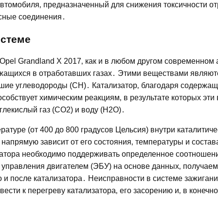
автомобиля‚ предназначенный для снижения токсичности о
асные соединения․
истеме
pel Grandland X 2017‚ как и в любом другом современном
ржащихся в отработавших газах․ Этими веществами являют
ревшие углеводороды (CH)․ Катализатор‚ благодаря содержа
особствует химическим реакциям‚ в результате которых эти
глекислый газ (CO2) и воду (H2O)․
атуре (от 400 до 800 градусов Цельсия) внутри каталитиче
напрямую зависит от его состояния‚ температуры и состав
затора необходимо поддерживать определенное соотношени
й управления двигателем (ЭБУ) на основе данных‚ получаем
о и после катализатора․ Неисправности в системе зажигани
сти к перегреву катализатора‚ его засорению и‚ в конечном