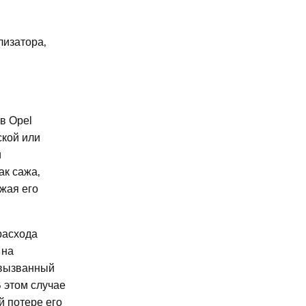
лизатора‚
в Opel
ской или
и
ак сажа‚
жая его
расхода
 на
 вызванный
 этом случае
й потере его