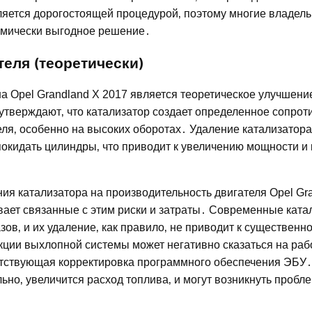
ляется дорогостоящей процедурой‚ поэтому многие владел
омически выгодное решение․
еля (теоретически)
на Opel Grandland X 2017 является теоретическое улучшени
утверждают‚ что катализатор создает определенное сопрот
ля‚ особенно на высоких оборотах․ Удаление катализатора‚
окидать цилиндры‚ что приводит к увеличению мощности и
ния катализатора на производительность двигателя Opel Gr
вает связанные с этим риски и затраты․ Современные кат
ов‚ и их удаление‚ как правило‚ не приводит к существенн
кции выхлопной системы может негативно сказаться на раб
ветствующая корректировка программного обеспечения ЭБУ․
но‚ увеличится расход топлива‚ и могут возникнуть пробл