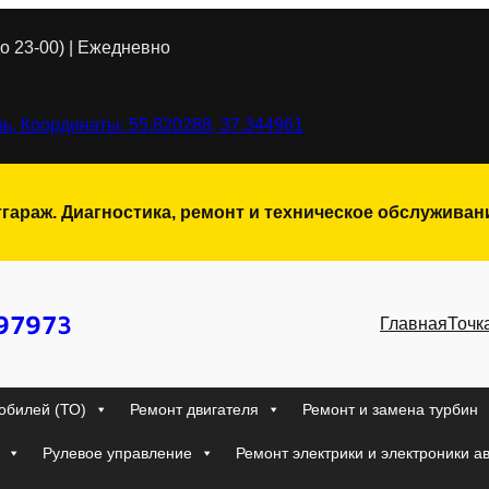
о 23-00) | Ежедневно
ь, Координаты: 55.820288, 37.344961
тгараж. Диагностика, ремонт и техническое обслужива
97973
Главная
Точк
обилей (ТО)
Ремонт двигателя
Ремонт и замена турбин
Рулевое управление
Ремонт электрики и электроники а