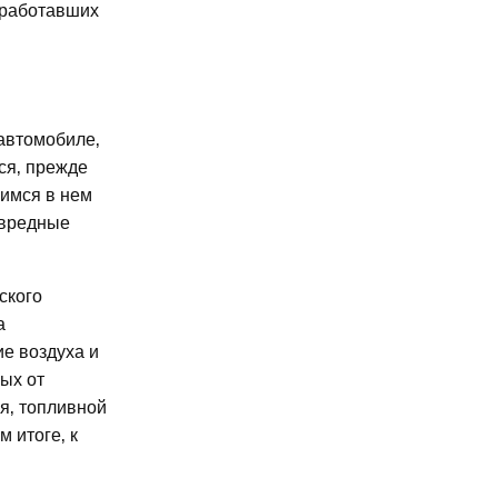
тработавших
 автомобиле‚
ся‚ прежде
щимся в нем
 вредные
ского
а
е воздуха и
ых от
я‚ топливной
 итоге‚ к