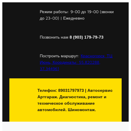
Перейти
к
Режим работы:
9-00
до
19-00
(звонки
содержимому
до 23-00) | Ежедневно
Позвонить нам
8 (903) 179-79-73
Построить маршрут:
Красногорск, ТЦ
Июнь, Координаты: 55.820288,
37.344961
Телефон: 89031797973 | Автосервис
Артгараж. Диагностика, ремонт и
техническое обслуживание
автомобилей. Шиномонтаж.