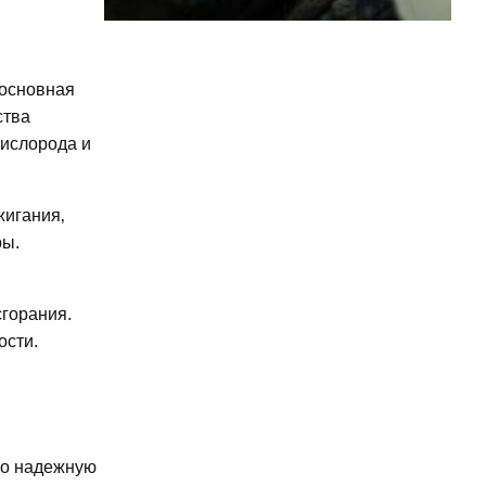
 основная
ства
кислорода и
жигания‚
ры.
горания.
ости.
го надежную