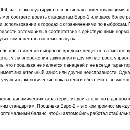
2004‚ часто эксплуатируются в регионах с ужесточающимися
мог соответствовать стандартам Евро-1 или даже более р
и использовании в городах с ограничениями по выбросам.
привести автомобиль в соответствие с действующими норма
угих компонентов системы выпуска.
теля для снижения выбросов вредных веществ в атмосферу
рты‚ угла опережения зажигания и других настроек‚ управ
‚ что прошивка не является панацеей и не всегда гаранти
 имеет значительный износ или другие неисправности. Одна
лучшить экологические показатели и обеспечить возможн
ение динамических характеристик двигателя‚ но в данном к
ским стандартам. Прошивка Евро-2 – это компромисс между
и оптимальный баланс‚ чтобы автомобиль работал стабильн