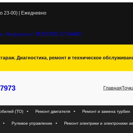
о 23-00) | Ежедневно
ь, Координаты: 55.820288, 37.344961
тгараж. Диагностика, ремонт и техническое обслужива
7973
Главная
Точк
обилей (ТО)
Ремонт двигателя
Ремонт и замена турбин
Рулевое управление
Ремонт электрики и электроники а