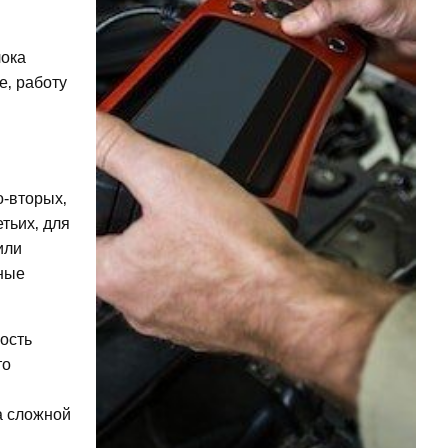
лока
е‚ работу
о-вторых‚
тьих‚ для
или
ьные
ость
то
а сложной