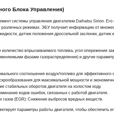
ного Блока Управления)
мент системы управления двигателем Daihatsu Sirion. Его
 в различных режимах. ЭБУ получает информацию от множе
жидкости‚ датчик положения дроссельной заслонки‚ датчик 
 количество впрыскиваемого топлива‚ угол опережения за
 изменяемыми фазами газораспределения) и другие парамет
мального соотношения воздух/топливо для эффективного с
скрообразования для максимальной мощности и экономичн
е стабильных оборотов двигателя на холостом ходу.
минание кодов ошибок‚ связанных с работой двигателя.
х газов (EGR): Снижение выбросов вредных веществ.
ектирует параметры работы двигателя‚ чтобы обеспечить е