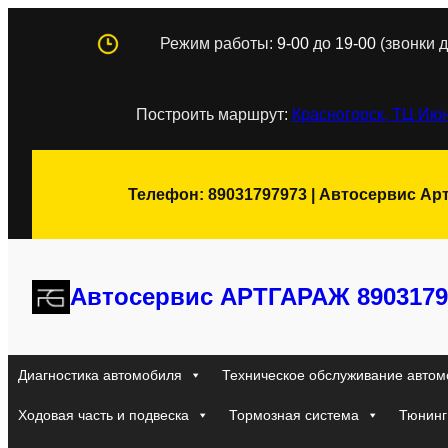
Перейти
Режим работы:
9-00
до
19-00
(звонки д
к
содержимому
Построить маршрут:
Красногорск, ТЦ Июн
Телефон: 89031797973 | Автосервис Ар
Автосервис АРТГАРАЖ 8903179
Диагностика автомобиля
Техническое обслуживание автом
Ходовая часть и подвеска
Тормозная система
Тюнинг