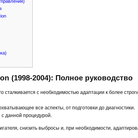
Управления)
я
ion
ка)
ion (1998-2004): Полное руководство
сто сталкивается с необходимостью адаптации к более строг
охватывающее все аспекты‚ от подготовки до диагностики.
 с данной процедурой.
гателя‚ снизить выбросы и‚ при необходимости‚ адаптиров