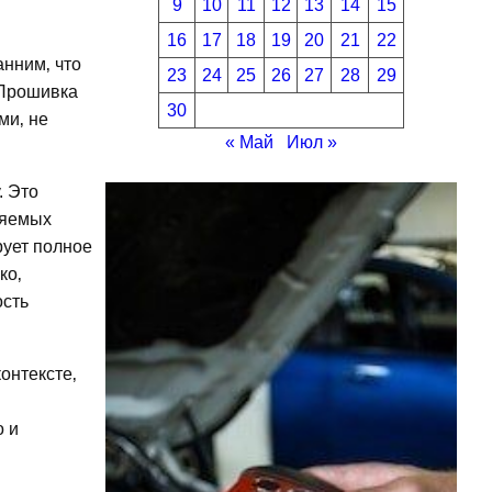
9
10
11
12
13
14
15
16
17
18
19
20
21
22
анним‚ что
23
24
25
26
27
28
29
 Прошивка
30
ми‚ не
« Май
Июл »
. Это
ляемых
рует полное
ко‚
ость
онтексте‚
о и