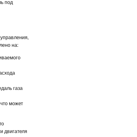
ль под
 управления‚
лено на:
киваемого
асхода
едаль газа
 что может
то
и двигателя