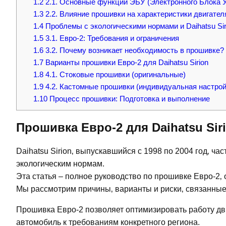
1.2
2.1. Основные функции ЭБУ (Электронного Блока 
1.3
2.2. Влияние прошивки на характеристики двигател
1.4
Проблемы с экологическими нормами и Daihatsu Sir
1.5
3.1. Евро-2: Требования и ограничения
1.6
3.2. Почему возникает необходимость в прошивке?
1.7
Варианты прошивки Евро-2 для Daihatsu Sirion
1.8
4.1. Стоковые прошивки (оригинальные)
1.9
4.2. Кастомные прошивки (индивидуальная настрой
1.10
Процесс прошивки: Подготовка и выполнение
Прошивка Евро-2 для Daihatsu Sir
Daihatsu Sirion‚ выпускавшийся с 1998 по 2004 год‚ ча
экологическим нормам.
Эта статья – полное руководство по прошивке Евро-2‚ 
Мы рассмотрим причины‚ варианты и риски‚ связанные
Прошивка Евро-2 позволяет оптимизировать работу дви
автомобиль к требованиям конкретного региона.