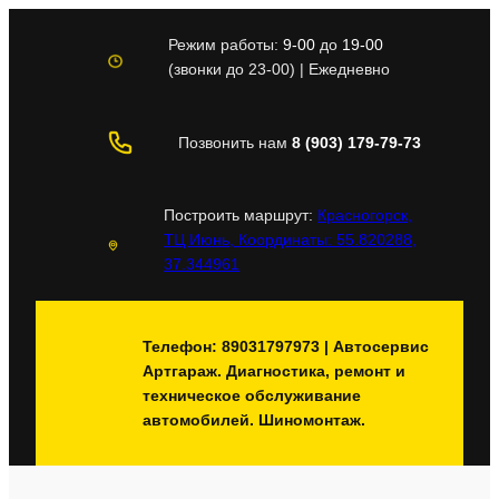
Перейти
к
Режим работы:
9-00
до
19-00
содержимому
(звонки до 23-00) | Ежедневно
Позвонить нам
8 (903) 179-79-73
Построить маршрут:
Красногорск,
ТЦ Июнь, Координаты: 55.820288,
37.344961
Телефон: 89031797973 | Автосервис
Артгараж. Диагностика, ремонт и
техническое обслуживание
автомобилей. Шиномонтаж.