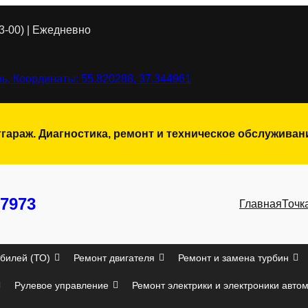
3-00) | Ежедневно
ь, Координаты: 55.820288, 37.344961
тгараж. Диагностика, ремонт и техническое обслужива
7973
Главная
Точк
билей (ТО)
Ремонт двигателя
Ремонт и замена турбин
Рулевое управление
Ремонт электрики и электроники авто