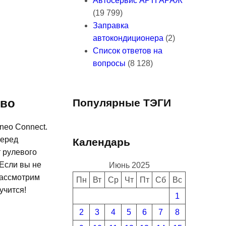
Автосервис АРТГАРАЖ
(19 799)
Заправка
автокондиционера
(2)
Список ответов на
вопросы
(8 128)
тво
Популярные ТЭГИ
neo Connect.
Перед
Календарь
т рулевого
 Если вы не
Июнь 2025
рассмотрим
Пн
Вт
Ср
Чт
Пт
Сб
Вс
учится!
1
2
3
4
5
6
7
8