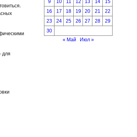
9
10
11
12
13
14
15
товиться.
16
17
18
19
20
21
22
асных
23
24
25
26
27
28
29
30
ифическими
« Май
Июл »
– для
овки