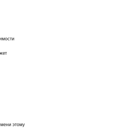
тимости
жет
емени этому