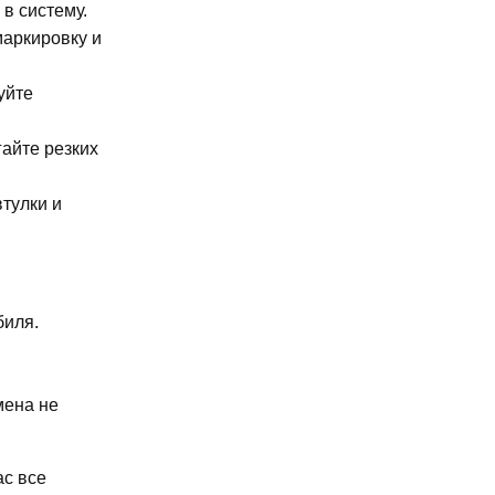
в систему.
маркировку и
уйте
гайте резких
втулки и
биля.
мена не
ас все