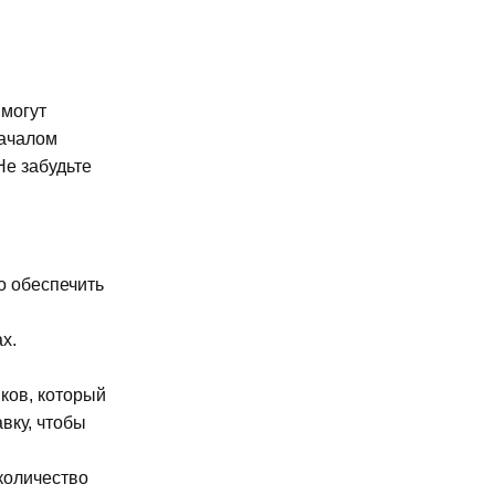
 могут
началом
Не забудьте
о обеспечить
х.
ков, который
вку, чтобы
количество