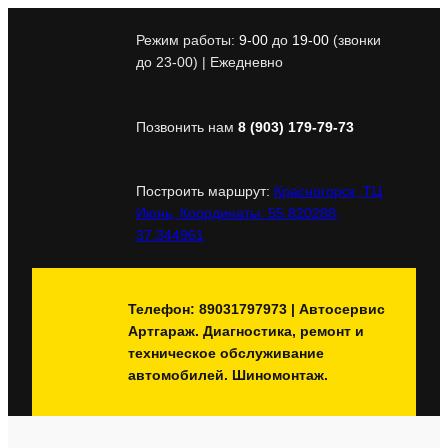
Перейти
к
Режим работы:
9-00
до
19-00
(звонки
содержимому
до 23-00) | Ежедневно
Позвонить нам
8 (903) 179-79-73
Построить маршрут:
Красногорск, ТЦ
Июнь, Координаты: 55.820288,
37.344961
Телефон: 89031797973 | Автосервис
Артгараж. Диагностика, ремонт и
техническое обслуживание
автомобилей. Шиномонтаж.