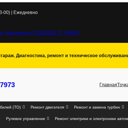
3-00) | Ежедневно
ь, Координаты: 55.820288, 37.344961
тгараж. Диагностика, ремонт и техническое обслужива
7973
Главная
Точк
билей (ТО)
Ремонт двигателя
Ремонт и замена турбин
Рулевое управление
Ремонт электрики и электроники авто