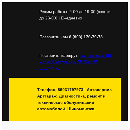
Перейти
к
Режим работы:
9-00
до
19-00
(звонки
содержимому
до 23-00) | Ежедневно
Позвонить нам
8 (903) 179-79-73
Построить маршрут:
Красногорск, ТЦ
Июнь, Координаты: 55.820288,
37.344961
Телефон: 89031797973 | Автосервис
Артгараж. Диагностика, ремонт и
техническое обслуживание
автомобилей. Шиномонтаж.