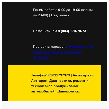
Перейти
к
Режим работы:
9-00
до
19-00
(звонки
содержимому
до 23-00) | Ежедневно
Позвонить нам
8 (903) 179-79-73
Построить маршрут:
Красногорск, ТЦ
Июнь, Координаты: 55.820288,
37.344961
Телефон: 89031797973 | Автосервис
Артгараж. Диагностика, ремонт и
техническое обслуживание
автомобилей. Шиномонтаж.