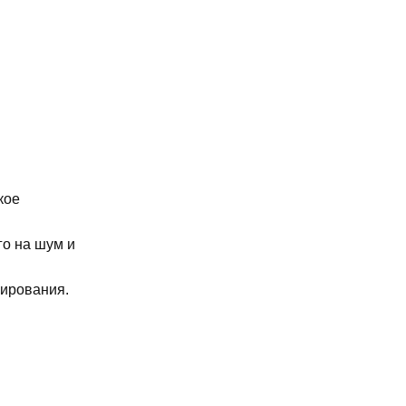
кое
го на шум и
нирования.