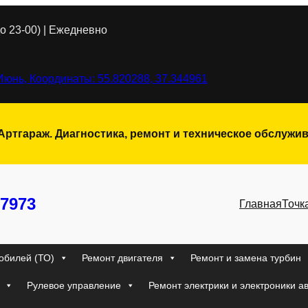
о 23-00) | Ежедневно
Июнь, Координаты: 55.820288, 37.344961
 Артгараж. Диагностика, ремонт и техническое обслуж
7973
Главная
Точк
обилей (ТО)
Ремонт двигателя
Ремонт и замена турбин
Рулевое управление
Ремонт электрики и электроники а