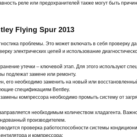
вность реле или предохранителей также могут быть причи
ey Flying Spur 2013
гностика проблемы. Это может включать в себя проверку д
верку электрических цепей и использование диагностическ
транение утечки – ключевой этап. Для этого используют сп
ры подлежат замене или ремонту.
н, его необходимо заменить на новый или восстановленны
вующие спецификациям Bentley.
 замены компрессора необходимо промыть систему от загр
заправляется необходимым количеством хладагента. Важн
ендованный производителем.
оводится проверка работоспособности системы кондицион
вентилятора и компрессора;