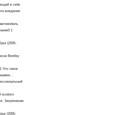
тающий в себе
рта вождения.
― автомобиль
жание0.1
Spur (2005-
ески Bentley
1 Что такое
рошивки…
офессиональный
й особого
я. Загрязнение
pur (2005-