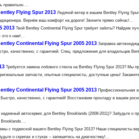
ать правильно….
ntley Flying Spur 2013
Ледяной ветер в вашем Bentley Flying Spur
ондиционера. Вернём ваш комфорт на дороге! Звоните прямо сейчас!…
5 2013
Твой Bentley Continental Flying Spur требует заботы? Найдем лу
– это к нам!…
tley Continental Flying Spur 2005 2013
Заправка автокондиц
ыстро, качественно, с гарантией. Спец. предложения для владельцев Bent
13
Требуется замена лобового стекла на Bentley Flying Spur 2013? Мы 
ригинальные запчасти, опытные специалисты, доступные цены! Закажит
tley Continental Flying Spur 2005 2013
Профессиональная з
3). Быстро, качественно, с гарантией! Восстановим прохладу в вашем рос
надежный автосервис для Bentley Brooklands (2008-2011)? Забудьте о п
 Brooklands….
емы с подвеской вашего Bentley Flying Spur 2013? Наши специалисты ве
удьте о скрипах и стуках – запишитесь на диагностику!…