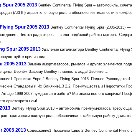
g Spur 2005 2013
Bentley Continental Flying Spur – автомобиль‚ соче
ередач (АКПП) играет ключевую роль в обеспечении плавности и комфо
Flying Spur 2005 2013
Bentley Continental Flying Spur (2005-2013) 
лаждения․ Чистка радиаторов ― залог надёжной работы мотора․ Содер
 и…
ng Spur 2005 2013
Удаление катализатора Bentley Continental Flying 
 почувствуйте прилив сил! …
ur 2005 2013
Замена амортизаторов, рычагов и других элементов подв
чшие цены. Вернём Вашему Bentley плавность хода! Звоните!…
ание1 Прошивка Евро 2 Bentley Flying Spur 2013: Полное Руководство1.
ические Стандарты и Их Влияние1.3 2.2. Преимущества и Недостатки П
y Arnage 1999-2007 нуждается в заботе? Мы знаем все его капризы! Пр
оего аристократа нам!…
 2013
Bentley Flying Spur 2013 – автомобиль премиум-класса‚ требующи
рает критически важную роль‚ обеспечивая стабильную работу двигател
r 2005 2013
Содержание1 Прошивка Евро 2 Bentley Continental Flying S