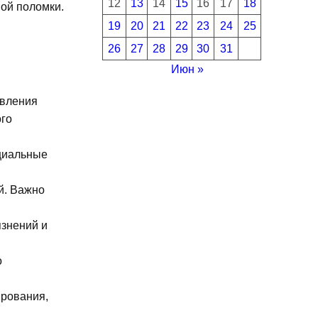
12
13
14
15
16
17
18
ной поломки.
19
20
21
22
23
24
25
26
27
28
29
30
31
Июн »
авления
ого
ециальные
й. Важно
язнений и
о
ирования,