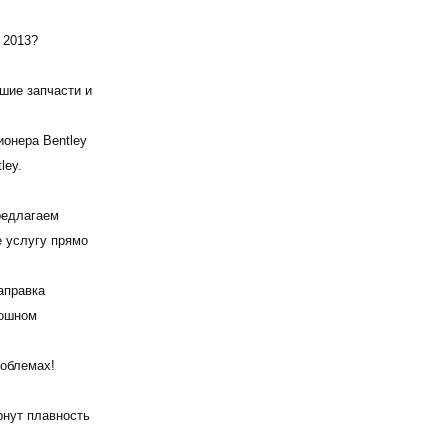
 2013?
чшие запчасти и
ионера Bentley
ley.
предлагаем
е услугу прямо
аправка
кошном
роблемах!
рнут плавность