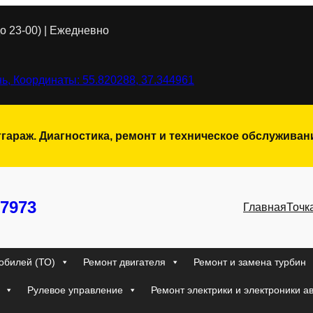
о 23-00) | Ежедневно
ь, Координаты: 55.820288, 37.344961
тгараж. Диагностика, ремонт и техническое обслужива
7973
Главная
Точк
обилей (ТО)
Ремонт двигателя
Ремонт и замена турбин
Рулевое управление
Ремонт электрики и электроники а