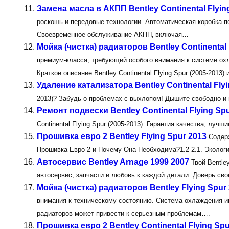
Замена масла в АКПП Bentley Continental Flyin
роскошь и передовые технологии. Автоматическая коробка п
Своевременное обслуживание АКПП‚ включая…
Мойка (чистка) радиаторов Bentley Continental 
премиум-класса, требующий особого внимания к системе ох
Краткое описание Bentley Continental Flying Spur (2005-2013)
Удаление катализатора Bentley Continental Flyi
2013)? Забудь о проблемах с выхлопом! Дышите свободно и
Ремонт подвески Bentley Continental Flying Sp
Continental Flying Spur (2005-2013). Гарантия качества, лу
Прошивка евро 2 Bentley Flying Spur 2013
Содерж
Прошивка Евро 2 и Почему Она Необходима?1.2 2.1. Эколог
Автосервис Bentley Arnage 1999 2007
Твой Bentle
автосервис, запчасти и любовь к каждой детали. Доверь св
Мойка (чистка) радиаторов Bentley Flying Spur
внимания к техническому состоянию. Система охлаждения иг
радиаторов может привести к серьезным проблемам….
Прошивка евро 2 Bentley Continental Flying Spu