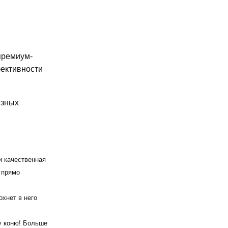
премиум-
фективности
езных
и качественная
 прямо
охнет в него
му коню! Больше