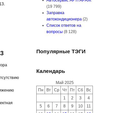
Автосервис АРТГАРАЖ
13.
(19 799)
Заправка
автокондиционера
(2)
Список ответов на
вопросы
(8 128)
Популярные ТЭГИ
13
тора
Календарь
отсутствию
Май 2025
Пн
Вт
Ср
Чт
Пт
Сб
Вс
нижению
1
2
3
4
ректная
5
6
7
8
9
10
11