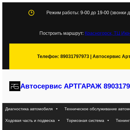
Перейти
Режим работы:
9-00
до
19-00
(звонки д
к
содержимому
Построить маршрут:
Красногорск, ТЦ Июн
Телефон: 89031797973 | Автосервис Ар
Автосервис АРТГАРАЖ 8903179
Диагностика автомобиля
Техническое обслуживание автом
Ходовая часть и подвеска
Тормозная система
Тюнинг