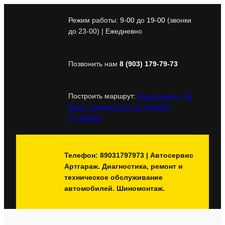
Перейти
к
Режим работы:
9-00
до
19-00
(звонки
содержимому
до 23-00) | Ежедневно
Позвонить нам
8 (903) 179-79-73
Построить маршрут:
Красногорск, ТЦ
Июнь, Координаты: 55.820288,
37.344961
Телефон: 89031797973 | Автосервис
Артгараж. Диагностика, ремонт и
техническое обслуживание
автомобилей. Шиномонтаж.