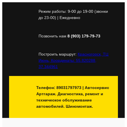
Перейти
к
Режим работы:
9-00
до
19-00
(звонки
содержимому
до 23-00) | Ежедневно
Позвонить нам
8 (903) 179-79-73
Построить маршрут:
Красногорск, ТЦ
Июнь, Координаты: 55.820288,
37.344961
Телефон: 89031797973 | Автосервис
Артгараж. Диагностика, ремонт и
техническое обслуживание
автомобилей. Шиномонтаж.