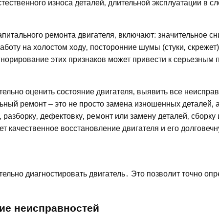
стественного износа деталей‚ длительной эксплуатации в с
питального ремонта двигателя‚ включают: значительное с
оту на холостом ходу‚ посторонние шумы (стуки‚ скрежет) 
гнорирование этих признаков может привести к серьезным 
ельно оценить состояние двигателя‚ выявить все неисправ
ьный ремонт – это не просто замена изношенных деталей‚ 
разборку‚ дефектовку‚ ремонт или замену деталей‚ сборку 
ует качественное восстановление двигателя и его долговеч
ельно диагностировать двигатель․ Это позволит точно опр
ие неисправностей