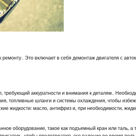
к ремонту․ Это включает в себя демонтаж двигателя с авто
п‚ требующий аккуратности и внимания к деталям․ Необхо
ния‚ топливные шланги и системы охлаждения‚ чтобы избеж
кие жидкости: масло‚ антифриз и‚ при необходимости‚ жидк
ное оборудование‚ такое как подъемный кран или таль‚ а 
вигатель‚ чтобы предотвратить его падение во время под