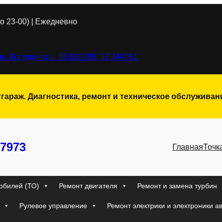
о 23-00) | Ежедневно
ь, Координаты: 55.820288, 37.344961
тгараж. Диагностика, ремонт и техническое обслужива
7973
Главная
Точк
обилей (ТО)
Ремонт двигателя
Ремонт и замена турбин
Рулевое управление
Ремонт электрики и электроники а