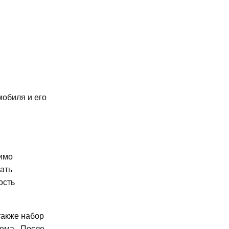
мобиля и его
димо
ать
ость
также набор
ъема․ После