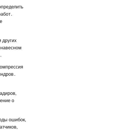
определить
работ․
е
 других
 навесном
․
компрессия
индров․
адиров‚
ение о
коды ошибок‚
атчиков‚