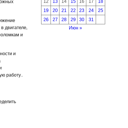
12
13
14
15
16
17
18
ложных
19
20
21
22
23
24
25
26
27
28
29
30
31
нижение
в двигателе‚
Июн »
поломкам и
ности и
а
и
ную работу․
еделить