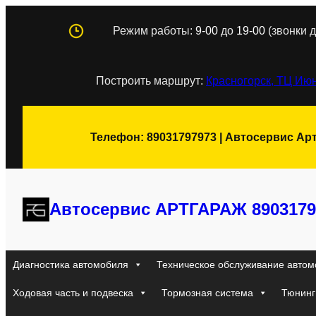
Перейти
Режим работы:
9-00
до
19-00
(звонки д
к
содержимому
Построить маршрут:
Красногорск, ТЦ Июн
Телефон: 89031797973 | Автосервис Ар
Автосервис АРТГАРАЖ 8903179
Диагностика автомобиля
Техническое обслуживание автом
Ходовая часть и подвеска
Тормозная система
Тюнинг