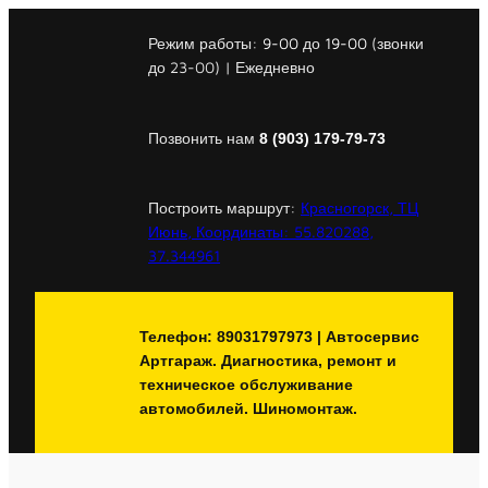
Перейти
к
Режим работы:
9-00
до
19-00
(звонки
содержимому
до 23-00) | Ежедневно
Позвонить нам
8 (903) 179-79-73
Построить маршрут:
Красногорск, ТЦ
Июнь, Координаты: 55.820288,
37.344961
Телефон: 89031797973 | Автосервис
Артгараж. Диагностика, ремонт и
техническое обслуживание
автомобилей. Шиномонтаж.