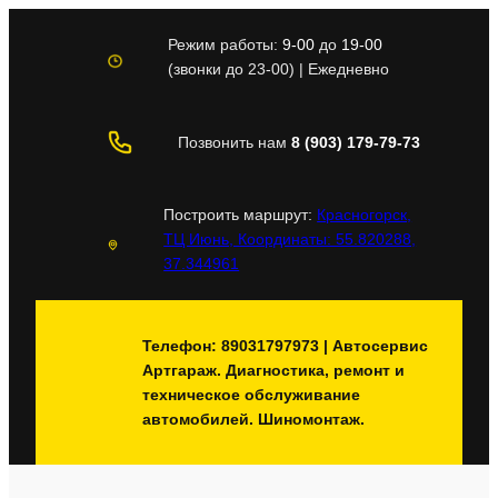
Перейти
к
Режим работы:
9-00
до
19-00
содержимому
(звонки до 23-00) | Ежедневно
Позвонить нам
8 (903) 179-79-73
Построить маршрут:
Красногорск,
ТЦ Июнь, Координаты: 55.820288,
37.344961
Телефон: 89031797973 | Автосервис
Артгараж. Диагностика, ремонт и
техническое обслуживание
автомобилей. Шиномонтаж.