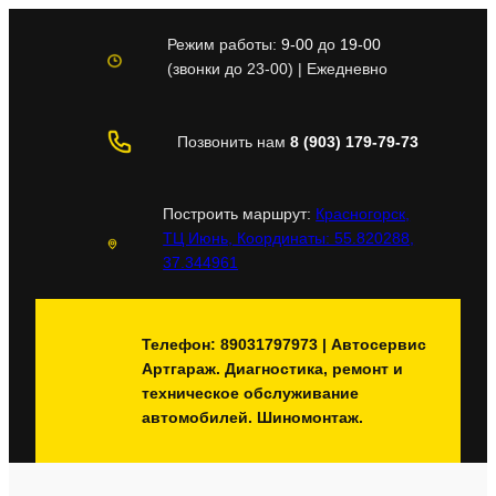
Перейти
к
Режим работы:
9-00
до
19-00
содержимому
(звонки до 23-00) | Ежедневно
Позвонить нам
8 (903) 179-79-73
Построить маршрут:
Красногорск,
ТЦ Июнь, Координаты: 55.820288,
37.344961
Телефон: 89031797973 | Автосервис
Артгараж. Диагностика, ремонт и
техническое обслуживание
автомобилей. Шиномонтаж.