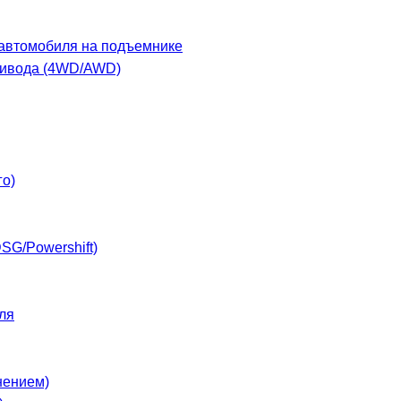
 автомобиля на подъемнике
ривода (4WD/AWD)
го)
SG/Powershift)
ля
нением)