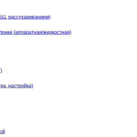
БЦ, рассухариванием)
слонки (аппаратная/жидкостная)
)
ка, настройка)
ой