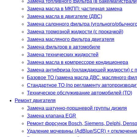
Замена топливного фильтра (в баке/магистрали
Замена масла в МКПП: частичная замена
Замена масла в двигателе (ДВС)
Замена салонного фильтра (угольного/обычного
Замена тормозной жидкости (с прокачкой)
Замена масляного фильтра двигателя
Замена фильтров в автомобиле
Замена технических жидкостей
Замена масла в компрессоре кондиционера
Замена антифриза (охлаждающей жидкости) с 
Базовое ТО (замена масла ДВС, масляного фил
Стандартное ТО (по регламенту автопроизводи
Техническое обслуживание автомобилей (ТО)
Ремонт двигателя
Замена шатунно-поршневой группы дизеля
Замена клапана EGR
Ремонт форсунок Bosch, Siemens, Delphi, Dens
Удаление мочевины (AdBlue/SCR) + отключени