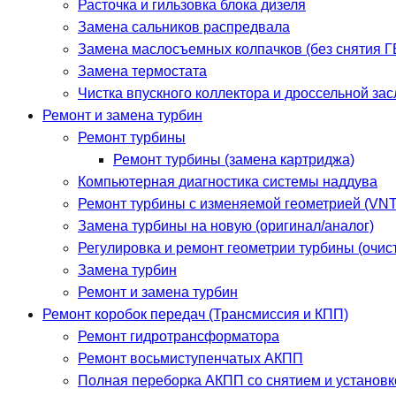
Расточка и гильзовка блока дизеля
Замена сальников распредвала
Замена маслосъемных колпачков (без снятия Г
Замена термостата
Чистка впускного коллектора и дроссельной за
Ремонт и замена турбин
Ремонт турбины
Ремонт турбины (замена картриджа)
Компьютерная диагностика системы наддува
Ремонт турбины с изменяемой геометрией (VNT
Замена турбины на новую (оригинал/аналог)
Регулировка и ремонт геометрии турбины (очист
Замена турбин
Ремонт и замена турбин
Ремонт коробок передач (Трансмиссия и КПП)
Ремонт гидротрансформатора
Ремонт восьмиступенчатых АКПП
Полная переборка АКПП со снятием и установк