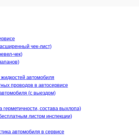
ервисе
расширенный чек-лист)
евел-чек)
лапанов)
х жидкостей автомобиля
тных проводов в автосервисе
автомобиля (с выездом)
 герметичности, состава выхлопа)
 бесплатным листом инспекции)
стика автомобиля в сервисе