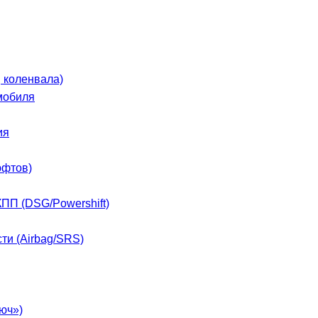
, коленвала)
мобиля
ия
юфтов)
ПП (DSG/Powershift)
ти (Airbag/SRS)
юч»)