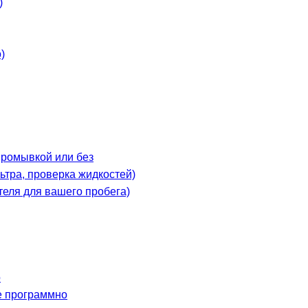
)
)
промывкой или без
ьтра, проверка жидкостей)
теля для вашего пробега)
o
е программно