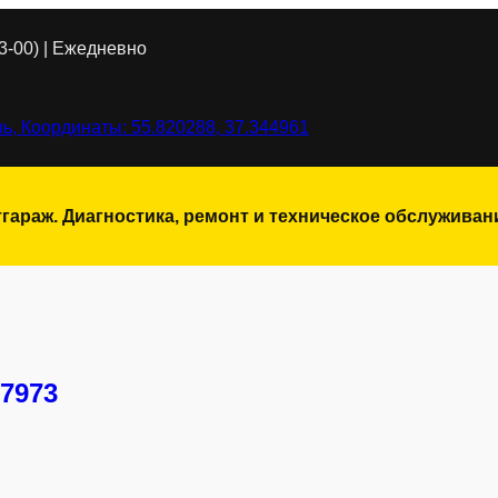
3-00) | Ежедневно
ь, Координаты: 55.820288, 37.344961
тгараж. Диагностика, ремонт и техническое обслужива
7973