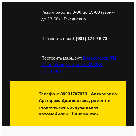
Перейти
к
Режим работы:
9-00
до
19-00
(звонки
содержимому
до 23-00) | Ежедневно
Позвонить нам
8 (903) 179-79-73
Построить маршрут:
Красногорск, ТЦ
Июнь, Координаты: 55.820288,
37.344961
Телефон: 89031797973 | Автосервис
Артгараж. Диагностика, ремонт и
техническое обслуживание
автомобилей. Шиномонтаж.