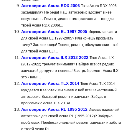
Автосервис Acura RDX 2006
Твоя Acura RDX 2006
захандрила? Не беда! Наш автосервис вдохнет в нее
новую жизнь. Ремонт, диагностика, запчасти — все для
твоей Acura RDX 2006!…
Автосервис Acura EL 1997 2005
Ищешь запчасти
для своей Acura EL 1997-2005? Или хочешь прокачать
тачку? Загляни сюда! Тюнинг, ремонт, обслуживание – всё
для твоей Acura EL!…
Автосервис Acura ILX 2012 2022
Твоя Acura ILX
(2012-2022) требует внимания? Найдем все: от редких
запчастей до крутого тюнинга! Быстрый ремонт Acura ILX –
это к нам!…
Автосервис Acura TLX 2014
Твоя Acura TLX 2014
нуждается в заботе? Мы знаем о ней все! Качественный
автосервис, быстрый ремонт и запчасти. Забудь о
проблемах с Acura TLX 2014!…
Автосервис Acura RL 1995 2012
Ищешь надежный
автосервис для своей Acura RL (1995-2012)? Забудь о
проблемах! Профессиональный ремонт, запчасти и забота
о твоей Acura RL….