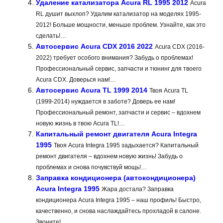
Удаление катализатора Acura RL 1995 2012
Acura
RL душит выхлоп? Удалим катализатор на моделях 1995-
2012! Больше мощности, меньше проблем. Узнайте, как это
сделать!…
Автосервис Acura CDX 2016 2022
Acura CDX (2016-
2022) требует особого внимания? Забудь о проблемах!
Профессиональный сервис, запчасти и тюнинг для твоего
Acura CDX. Доверься нам!…
Автосервис Acura TL 1999 2014
Твоя Acura TL
(1999-2014) нуждается в заботе? Доверь ее нам!
Профессиональный ремонт, запчасти и сервис – вдохнем
новую жизнь в твою Acura TL!…
Капитальный ремонт двигателя Acura Integra
1995
Твоя Acura Integra 1995 задыхается? Капитальный
ремонт двигателя – вдохнем новую жизнь! Забудь о
проблемах и снова почувствуй мощь!…
Заправка кондиционера (автокондиционера)
Acura Integra 1995
Жара достала? Заправка
кондиционера Acura Integra 1995 – наш профиль! Быстро,
качественно, и снова наслаждайтесь прохладой в салоне.
Звоните!…