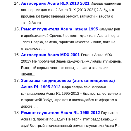
Автосервис Acura RLX 2013 2021
Ищешь надежный
автосервис для своей Acura RLX (2013-2021)? Забудь о
проблемах! Качественный ремонт, запчасти и забота о
твоей Acura….
Ремонт глушителя Acura Integra 1995
Замучал рев
и дребезжание? Срочный ремонт глушителя Acura Integra
1995! Сварка, замена, гарантия качества. Звони, пока не
отвалилось!…
Автосервис Acura MDX 2001
Ремонт Acura MDX
2001? Не проблема! Знаем каждую гайку, любим эту модель.
Быстрый сервис, честные цены, запчасти в наличии.
Звони!…
Заправка кондиционера (автокондиционера)
Acura RL 1995 2012
Жара замучила? Заправка
кондиционера Acura RL 1995-2012 – быстро, качественно и
с гарантией! Забудь про пот и наслаждайся комфортом в
дороге. …
Ремонт глушителя Acura RL 1995 2012
Глушитель
Acura RL просит пощады? Не терпи этот раздражающий
звук! Быстрый и качественный ремонт глушителя Acura RL