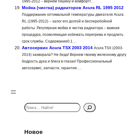
1995-2012 – вернем тишину и комфорт!…
Мойка (чистка) радиаторов Acura RL 1995 2012
Поддержание оптимальной температуры двигателя Acura
RL (1995-2012) – залог его долгой и бесперебойной
работы. Регулярная мойка и чистка радиатора – важная
процедура, позволяющая избежать перегрева и продлить
срок службы. Содержание0.1…
Автосервис Acura TSX 2003 2014
Acura TSX (2003-
2014) захворала? Не беда! Вернем твоему железному другу
бодрость духа и блеск в глазах! Профессиональный
автосервис, запчасти, гарантия….
S
e
a
r
Новое
c