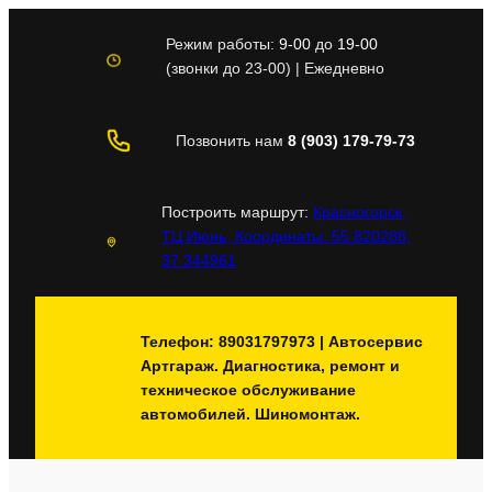
Перейти
к
Режим работы:
9-00
до
19-00
содержимому
(звонки до 23-00) | Ежедневно
Позвонить нам
8 (903) 179-79-73
Построить маршрут:
Красногорск,
ТЦ Июнь, Координаты: 55.820288,
37.344961
Телефон: 89031797973 | Автосервис
Артгараж. Диагностика, ремонт и
техническое обслуживание
автомобилей. Шиномонтаж.