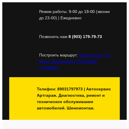
Перейти
к
Режим работы:
9-00
до
19-00
(звонки
содержимому
до 23-00) | Ежедневно
Позвонить нам
8 (903) 179-79-73
Построить маршрут:
Красногорск, ТЦ
Июнь, Координаты: 55.820288,
37.344961
Телефон: 89031797973 | Автосервис
Артгараж. Диагностика, ремонт и
техническое обслуживание
автомобилей. Шиномонтаж.