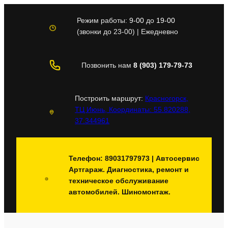
Перейти
к
Режим работы:
9-00
до
19-00
содержимому
(звонки до 23-00) | Ежедневно
Позвонить нам
8 (903) 179-79-73
Построить маршрут:
Красногорск,
ТЦ Июнь, Координаты: 55.820288,
37.344961
Телефон: 89031797973 | Автосервис
Артгараж. Диагностика, ремонт и
техническое обслуживание
автомобилей. Шиномонтаж.