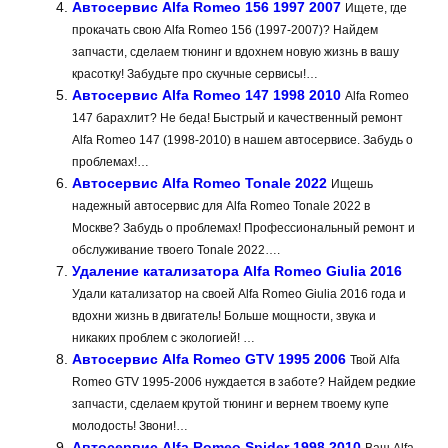
Автосервис Alfa Romeo 156 1997 2007
Ищете, где
прокачать свою Alfa Romeo 156 (1997-2007)? Найдем
запчасти, сделаем тюнинг и вдохнем новую жизнь в вашу
красотку! Забудьте про скучные сервисы!…
Автосервис Alfa Romeo 147 1998 2010
Alfa Romeo
147 барахлит? Не беда! Быстрый и качественный ремонт
Alfa Romeo 147 (1998-2010) в нашем автосервисе. Забудь о
проблемах!…
Автосервис Alfa Romeo Tonale 2022
Ищешь
надежный автосервис для Alfa Romeo Tonale 2022 в
Москве? Забудь о проблемах! Профессиональный ремонт и
обслуживание твоего Tonale 2022….
Удаление катализатора Alfa Romeo Giulia 2016
Удали катализатор на своей Alfa Romeo Giulia 2016 года и
вдохни жизнь в двигатель! Больше мощности, звука и
никаких проблем с экологией! …
Автосервис Alfa Romeo GTV 1995 2006
Твой Alfa
Romeo GTV 1995-2006 нуждается в заботе? Найдем редкие
запчасти, сделаем крутой тюнинг и вернем твоему купе
молодость! Звони!…
Автосервис Alfa Romeo Spider 1998 2010