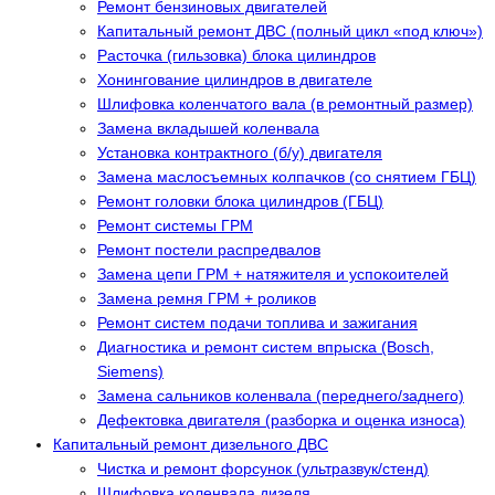
Ремонт бензиновых двигателей
Капитальный ремонт ДВС (полный цикл «под ключ»)
Расточка (гильзовка) блока цилиндров
Хонингование цилиндров в двигателе
Шлифовка коленчатого вала (в ремонтный размер)
Замена вкладышей коленвала
Установка контрактного (б/у) двигателя
Замена маслосъемных колпачков (со снятием ГБЦ)
Ремонт головки блока цилиндров (ГБЦ)
Ремонт системы ГРМ
Ремонт постели распредвалов
Замена цепи ГРМ + натяжителя и успокоителей
Замена ремня ГРМ + роликов
Ремонт систем подачи топлива и зажигания
Диагностика и ремонт систем впрыска (Bosch,
Siemens)
Замена сальников коленвала (переднего/заднего)
Дефектовка двигателя (разборка и оценка износа)
Капитальный ремонт дизельного ДВС
Чистка и ремонт форсунок (ультразвук/стенд)
Шлифовка коленвала дизеля