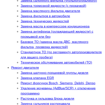
Замена салонного фильтра (угольного/обычного)
Замена тормозной жидкости (с прокачкой)
Замена масляного фильтра двигателя
Замена фильтров в автомобиле
Замена технических жидкостей
Замена масла в компрессоре кондиционера
Замена антифриза (охлаждающей жидкости) с
промывкой или без
Базовое ТО (замена масла ДВС, масляного
фильтра, проверка жидкостей)
Стандартное ТО (по регламенту автопроизводителя
для вашего пробега)
Техническое обслуживание автомобилей (ТО)
Ремонт двигателя
Замена шатунно-поршневой группы дизеля
Замена клапана EGR
Ремонт форсунок Bosch, Siemens, Delphi, Denso
Удаление мочевины (AdBlue/SCR) + отключение
программно
Расточка и гильзовка блока дизеля
Замена сальников распредвала