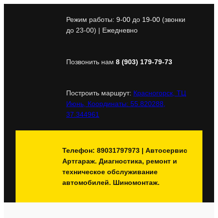
Перейти
к
Режим работы:
9-00
до
19-00
(звонки
содержимому
до 23-00) | Ежедневно
Позвонить нам
8 (903) 179-79-73
Построить маршрут:
Красногорск, ТЦ
Июнь, Координаты: 55.820288,
37.344961
Телефон: 89031797973 | Автосервис
Артгараж. Диагностика, ремонт и
техническое обслуживание
автомобилей. Шиномонтаж.