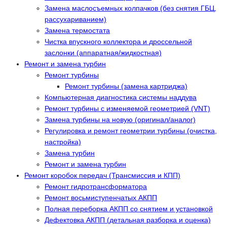
Замена маслосъемных колпачков (без снятия ГБЦ,
рассухариванием)
Замена термостата
Чистка впускного коллектора и дроссельной
заслонки (аппаратная/жидкостная)
Ремонт и замена турбин
Ремонт турбины
Ремонт турбины (замена картриджа)
Компьютерная диагностика системы наддува
Ремонт турбины с изменяемой геометрией (VNT)
Замена турбины на новую (оригинал/аналог)
Регулировка и ремонт геометрии турбины (очистка,
настройка)
Замена турбин
Ремонт и замена турбин
Ремонт коробок передач (Трансмиссия и КПП)
Ремонт гидротрансформатора
Ремонт восьмиступенчатых АКПП
Полная переборка АКПП со снятием и установкой
Дефектовка АКПП (детальная разборка и оценка)