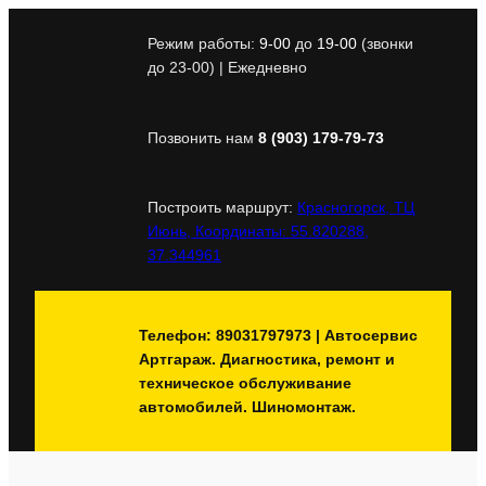
Перейти
к
Режим работы:
9-00
до
19-00
(звонки
содержимому
до 23-00) | Ежедневно
Позвонить нам
8 (903) 179-79-73
Построить маршрут:
Красногорск, ТЦ
Июнь, Координаты: 55.820288,
37.344961
Телефон: 89031797973 | Автосервис
Артгараж. Диагностика, ремонт и
техническое обслуживание
автомобилей. Шиномонтаж.