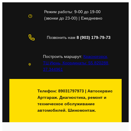
Перейти
к
Режим работы:
9-00
до
19-00
содержимому
(звонки до 23-00) | Ежедневно
Позвонить нам
8 (903) 179-79-73
Построить маршрут:
Красногорск,
ТЦ Июнь, Координаты: 55.820288,
37.344961
Телефон: 89031797973 | Автосервис
Артгараж. Диагностика, ремонт и
техническое обслуживание
автомобилей. Шиномонтаж.