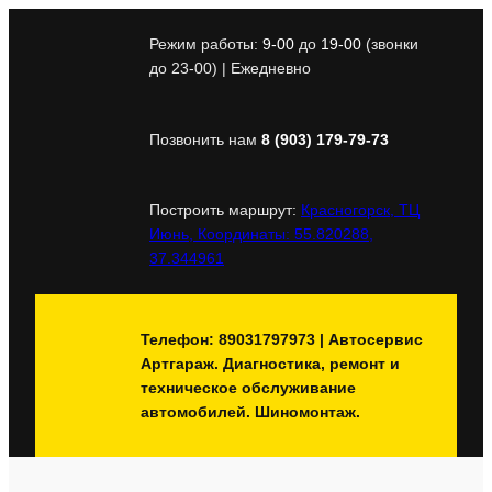
Перейти
к
Режим работы:
9-00
до
19-00
(звонки
содержимому
до 23-00) | Ежедневно
Позвонить нам
8 (903) 179-79-73
Построить маршрут:
Красногорск, ТЦ
Июнь, Координаты: 55.820288,
37.344961
Телефон: 89031797973 | Автосервис
Артгараж. Диагностика, ремонт и
техническое обслуживание
автомобилей. Шиномонтаж.