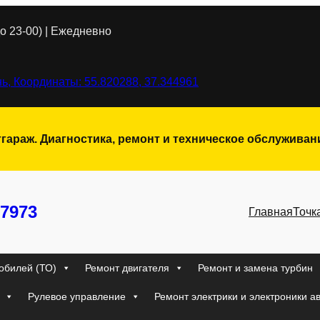
о 23-00) | Ежедневно
ь, Координаты: 55.820288, 37.344961
тгараж. Диагностика, ремонт и техническое обслужива
7973
Главная
Точк
обилей (ТО)
Ремонт двигателя
Ремонт и замена турбин
Рулевое управление
Ремонт электрики и электроники а