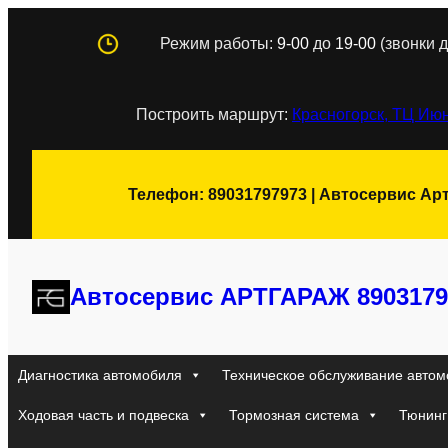
Перейти
Режим работы:
9-00
до
19-00
(звонки д
к
содержимому
Построить маршрут:
Красногорск, ТЦ Июн
Телефон: 89031797973 | Автосервис Ар
Автосервис АРТГАРАЖ 8903179
Диагностика автомобиля
Техническое обслуживание автом
Ходовая часть и подвеска
Тормозная система
Тюнинг