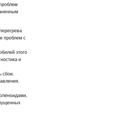
 проблем
раненным
 перегрева
е проблем с
обилей этого
гностика и
 сбои.
равления.
соленоидами,
апущенных