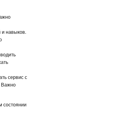
важно
 и навыков.
ю
оводить
жать
ть сервис с
. Важно
м состоянии