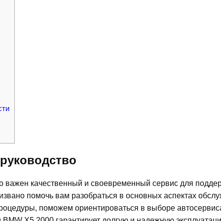
сти
 руководство
ко важен качественный и своевременный сервис для подде
ризвано помочь вам разобраться в основных аспектах обсл
оцедуры, поможем ориентироваться в выборе автосервиса
 BMW X5 2000 гарантирует долгую и надежную эксплуатаци