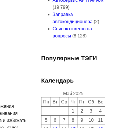
Автосервис АРТГАРАЖ
(19 799)
Заправка
автокондиционера
(2)
Список ответов на
вопросы
(8 128)
Популярные ТЭГИ
Календарь
Май 2025
Пн
Вт
Ср
Чт
Пт
Сб
Вс
ржания
1
2
3
4
уживания
5
6
7
8
9
10
11
 и избежать
ю. Залог