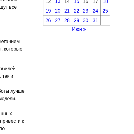
12
13
14
15
16
17
18
шут все
19
20
21
22
23
24
25
26
27
28
29
30
31
Июн »
очетанием
я, которые
мобилей
 так и
боты лучше
модели.
анных
привести к
по