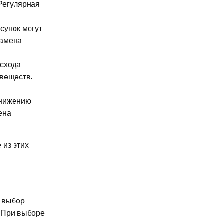
Регулярная
сунок могут
замена
асхода
 веществ.
снижению
ена
 из этих
й выбор
. При выборе