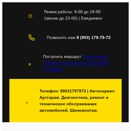
Перейти
к
Режим работы:
9-00
до
19-00
содержимому
(звонки до 23-00) | Ежедневно
Позвонить нам
8 (903) 179-79-73
Построить маршрут:
Красногорск,
ТЦ Июнь, Координаты: 55.820288,
37.344961
Телефон: 89031797973 | Автосервис
Артгараж. Диагностика, ремонт и
техническое обслуживание
автомобилей. Шиномонтаж.