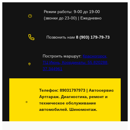
Перейти
к
Режим работы:
9-00
до
19-00
содержимому
(звонки до 23-00) | Ежедневно
Позвонить нам
8 (903) 179-79-73
Построить маршрут:
Красногорск,
ТЦ Июнь, Координаты: 55.820288,
37.344961
Телефон: 89031797973 | Автосервис
Артгараж. Диагностика, ремонт и
техническое обслуживание
автомобилей. Шиномонтаж.