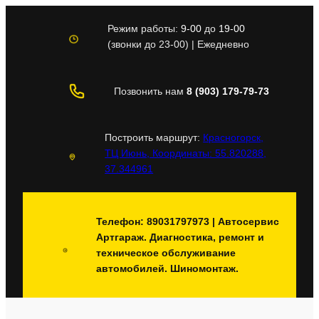
Перейти
к
Режим работы:
9-00
до
19-00
содержимому
(звонки до 23-00) | Ежедневно
Позвонить нам
8 (903) 179-79-73
Построить маршрут:
Красногорск,
ТЦ Июнь, Координаты: 55.820288,
37.344961
Телефон: 89031797973 | Автосервис
Артгараж. Диагностика, ремонт и
техническое обслуживание
автомобилей. Шиномонтаж.