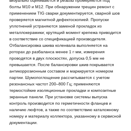
визуально оцениваются и резьбы промеряются под
болты М10 и М12. При обнаружении трещин ремонт с
применением TIG сварки документируется, сварной шов
проверяется магнитной дефектоскопией. Пропуски
уплотнений устраняются заменой прокладок из
металлокерамики; крутящий момент крепежа приводится
в соответствие со спецификацией производителя.
Отбалансировка шкива коленвала выполняется на
роторах до разбаланса менее 1 г·мм, измерения
проводятся в двух плоскостях, допуска 0,5 мм не
превышается. После балансировки шкив покрывается
антикоррозионным составом и маркируется номером
партии. Шумопоглощение рассчитывается с учетом
резонансных частот 200–800 Гц; применяются
термостойкие изоляционные прокладки и композитные
экранные панели. При установке системы выпуска
контроль производится по герметичности фланцев и
наличию люфтов, а также по соответствию каталожному
номеру и материалу коллектора, указанному в сервисной
документации.