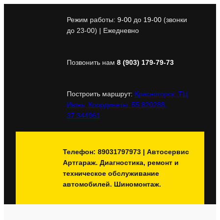
Перейти
к
Режим работы:
9-00
до
19-00
(звонки
содержимому
до 23-00) | Ежедневно
Позвонить нам
8 (903) 179-79-73
Построить маршрут:
Красногорск, ТЦ
Июнь, Координаты: 55.820288,
37.344961
Телефон: 89031797973 | Автосервис
Артгараж. Диагностика, ремонт и
техническое обслуживание
автомобилей. Шиномонтаж.