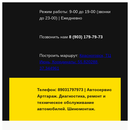
Перейти
к
Режим работы:
9-00
до
19-00
(звонки
содержимому
до 23-00) | Ежедневно
Позвонить нам
8 (903) 179-79-73
Построить маршрут:
Красногорск, ТЦ
Июнь, Координаты: 55.820288,
37.344961
Телефон: 89031797973 | Автосервис
Артгараж. Диагностика, ремонт и
техническое обслуживание
автомобилей. Шиномонтаж.