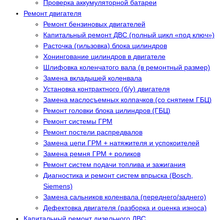
Проверка аккумуляторной батареи
Ремонт двигателя
Ремонт бензиновых двигателей
Капитальный ремонт ДВС (полный цикл «под ключ»)
Расточка (гильзовка) блока цилиндров
Хонингование цилиндров в двигателе
Шлифовка коленчатого вала (в ремонтный размер)
Замена вкладышей коленвала
Установка контрактного (б/у) двигателя
Замена маслосъемных колпачков (со снятием ГБЦ)
Ремонт головки блока цилиндров (ГБЦ)
Ремонт системы ГРМ
Ремонт постели распредвалов
Замена цепи ГРМ + натяжителя и успокоителей
Замена ремня ГРМ + роликов
Ремонт систем подачи топлива и зажигания
Диагностика и ремонт систем впрыска (Bosch,
Siemens)
Замена сальников коленвала (переднего/заднего)
Дефектовка двигателя (разборка и оценка износа)
Капитальный ремонт дизельного ДВС