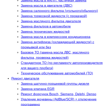
Замена масла в МКПП: частичная замена
Замена масла в двигателе (ДВС)
Замена салонного фильтра (угольного/обычного)
Замена тормозной жидкости (с прокачкой)
Замена масляного фильтра двигателя
Замена фильтров в автомобиле
Замена технических жидкостей
Замена масла в компрессоре кондиционера
Замена антифриза (охлаждающей жидкости) с
промывкой или без
Базовое ТО (замена масла ДВС, масляного
фильтра, проверка жидкостей)
Стандартное ТО (по регламенту автопроизводителя
для вашего пробега)
Техническое обслуживание автомобилей (ТО)
Ремонт двигателя
Замена шатунно-поршневой группы дизеля
Замена клапана EGR
Ремонт форсунок Bosch, Siemens, Delphi, Denso
Удаление мочевины (AdBlue/SCR) + отключение
программно