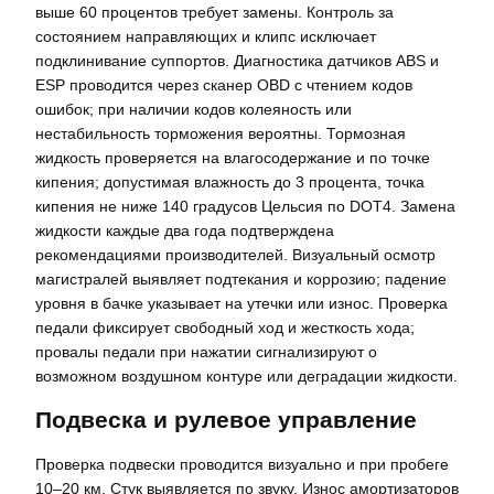
выше 60 процентов требует замены. Контроль за
состоянием направляющих и клипс исключает
подклинивание суппортов. Диагностика датчиков ABS и
ESP проводится через сканер OBD с чтением кодов
ошибок; при наличии кодов колеяность или
нестабильность торможения вероятны. Тормозная
жидкость проверяется на влагосодержание и по точке
кипения; допустимая влажность до 3 процента, точка
кипения не ниже 140 градусов Цельсия по DOT4. Замена
жидкости каждые два года подтверждена
рекомендациями производителей. Визуальный осмотр
магистралей выявляет подтекания и коррозию; падение
уровня в бачке указывает на утечки или износ. Проверка
педали фиксирует свободный ход и жесткость хода;
провалы педали при нажатии сигнализируют о
возможном воздушном контуре или деградации жидкости.
Подвеска и рулевое управление
Проверка подвески проводится визуально и при пробеге
10–20 км. Стук выявляется по звуку. Износ амортизаторов