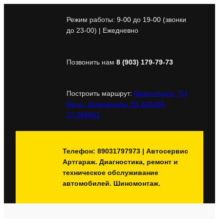
Перейти
к
Режим работы:
9-00
до
19-00
(звонки
содержимому
до 23-00) | Ежедневно
Позвонить нам
8 (903) 179-79-73
Построить маршрут:
Красногорск, ТЦ
Июнь, Координаты: 55.820288,
37.344961
Телефон: 89031797973 | Автосервис
Артгараж. Диагностика, ремонт и
техническое обслуживание
автомобилей. Шиномонтаж.