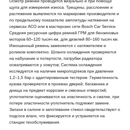
Осмотр ремней проводится визуально и при помощи
щупа для измерения износа. Трещины, расслоение и
растяжение выявляются по маркировке производителя и
по предельному показателю амплитуды натяжения на
сервисах АСО или в мастерских сети Bosch Car Service.
Средняя ресурсная цифра ремней ГРМ для бензиновых
моторов 60–120 тысяч км, для дизелей 80–160 тысяч км.
Изношенный ремень заменяется с натяжителем и
роликом комплектно. Шланги охлаждения проверяются
на набухание и потертости, патрубки радиатора
осматриваются у хомутов; Система охлаждения
исследуется на наличие микроподтеков при давлении
1,2–1,5 бар с адаптированным тестером. Герметичность
кузова проверяется в проемах дверей, багажника и
днища на предмет коррозии и сквозных отверстий;
уплотнители оцениваются на эластичность и сжатие, при
потере эластичности уплотнитель подлежит замене.
Запахи в салоне и запотевание стекол свидетельствуют о
подсосе влаги, что фиксируется и устраняется на
станции техобслуживания.