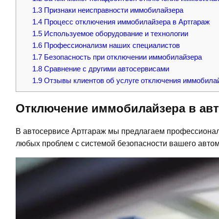
1.3
Признаки неисправности иммобилайзера
1.4
Процесс отключения иммобилайзера в Артгараж
1.5
Используемое оборудование и технологии
1.6
Профессионализм наших специалистов
1.7
Безопасность при отключении иммобилайзера
1.8
Сравнение с другими автосервисами
1.9
Отзывы клиентов об услуге отключения иммобила
Отключение иммобилайзера в авт
В автосервисе Артгараж мы предлагаем профессионал
любых проблем с системой безопасности вашего авто