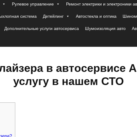
Рулевое управление
Ремонт электрики и электроники а
ыхлопная система
Детейлинг
Автостекла и оптика
Шиномо
Дополнительные услуги автосервиса
Шумоизоляция авто
Ав
айзера в автосервисе А
услугу в нашем СТО
зера?