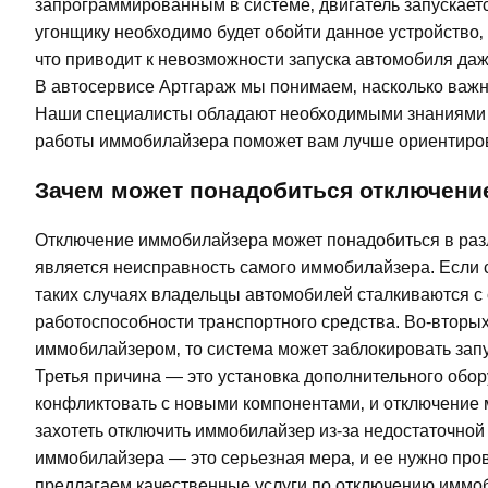
запрограммированным в системе‚ двигатель запускается
угонщику необходимо будет обойти данное устройство‚
что приводит к невозможности запуска автомобиля даж
В автосервисе Артгараж мы понимаем‚ насколько важна
Наши специалисты обладают необходимыми знаниями и
работы иммобилайзера поможет вам лучше ориентиров
Зачем может понадобиться отключени
Отключение иммобилайзера может понадобиться в разл
является неисправность самого иммобилайзера. Если с
таких случаях владельцы автомобилей сталкиваются с
работоспособности транспортного средства. Во-вторых‚
иммобилайзером‚ то система может заблокировать зап
Третья причина — это установка дополнительного обо
конфликтовать с новыми компонентами‚ и отключение м
захотеть отключить иммобилайзер из-за недостаточно
иммобилайзера — это серьезная мера‚ и ее нужно про
предлагаем качественные услуги по отключению иммоб