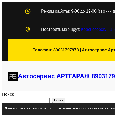
Перейти
Режим работы:
9-00
до
19-00
(звонки д
к
содержимому
Построить маршрут:
Красногорск, ТЦ 
Телефон: 89031797973 | Автосервис Ар
Автосервис АРТГАРАЖ 8903179
Поиск
Поиск
Диагностика автомобиля
Техническое обслуживание автом