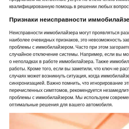
квалифицированную помощь в решении любых вопросов
Признаки неисправности иммобилайз
Неисправности иммобилайзера могут проявляться разл
наиболее очевидных признаков, это невозможность заве
проблемы с иммобилайзером. Часто при этом загорает
случайное отключение системы. Например‚ если вы мож
о неполадках в работе иммобилайзера. Также иммобила
работы. Кроме того‚ если вы заметили‚ что ключ не ра
случаях может возникнуть ситуация‚ когда иммобилайз
синхронизацией. Важно помнить‚ что игнорирование эт
перечисленных симптомов‚ рекомендуется незамедлите
проблемы с иммобилайзером. Мы используем современн
оптимальные решения для вашего автомобиля.