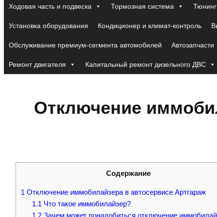
Ходовая часть и подвеска
Тормозная система
Тюнинг
Установка оборудования
Кондиционер и климат-контроль
В
Обслуживание премиум-сегмента автомобилей
Автозапчасти
Ремонт двигателя
Капитальный ремонт дизельного ДВС
Отключение иммобил
Содержание
1
Отключение иммобилайзера в автосервисе Артгараж
1.1
Что такое иммобилайзер?
1.2
Зачем может понадобиться отключение иммобилай