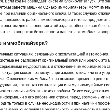
. Если код не совпадает‚ система блокирует запуск. Это зна
 чтобы завести машину. Однако иммобилайзеры могут иметь 
е при наличии оригинального ключа. В таких случаях откл
 надежность работы иммобилайзера и готовы предложить св
 опытом для выполнения этой задачи‚ обеспечивая безоп
аться в вопросах безопасности вашего автомобиля и вов
е иммобилайзера?
ичных ситуациях‚ связанных с эксплуатацией автомобиля.
истема не распознает оригинальный ключ или брелок‚ это м
 серьезными неудобствами‚ и отключение иммобилайзера с
 ситуация может возникнуть при замене ключа или его утер
уск. Отключение иммобилайзера поможет временно решить п
рудования‚ такого как сигнализация или мультимедийные с
ожет помочь избежать таких проблем. Также следует отмет
й информации о его работе или страха перед возможными н
водить только в случае необходимости и при наличии про
илайзера‚ обеспечивая безопасность и надежность вашего