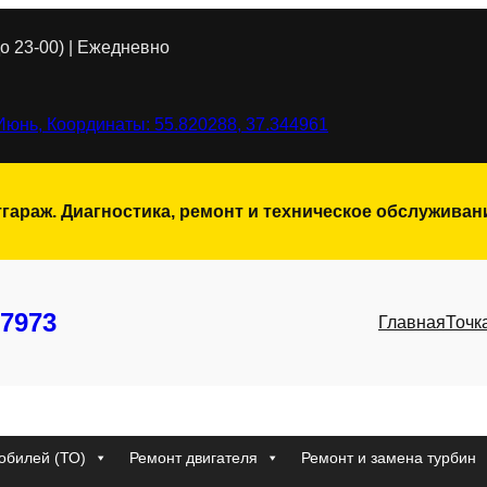
о 23-00) | Ежедневно
Июнь, Координаты: 55.820288, 37.344961
тгараж. Диагностика, ремонт и техническое обслужива
7973
Главная
Точк
обилей (ТО)
Ремонт двигателя
Ремонт и замена турбин