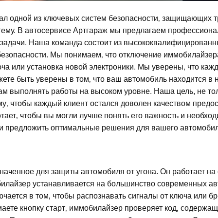
л одной из ключевых систем безопасности‚ защищающих тр
истему. В автосервисе Артгараж мы предлагаем профессион
 задачи. Наша команда состоит из высококвалифицированн
езопасности. Мы понимаем‚ что отключение иммобилайзера
ключа или установка новой электроники. Мы уверены‚ что ка
жете быть уверены в том‚ что ваш автомобиль находится в
ам выполнять работы на высоком уровне. Наша цель, не тол
у‚ чтобы каждый клиент остался доволен качеством предо
отает‚ чтобы вы могли лучше понять его важность и необход
 и предложить оптимальные решения для вашего автомобил
аченное для защиты автомобиля от угона. Он работает на о
билайзер устанавливается на большинство современных ав
ается в том‚ чтобы распознавать сигналы от ключа или бре
аете кнопку старт‚ иммобилайзер проверяет код‚ содержащи