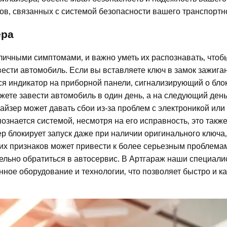
‚ связанных с системой безопасности вашего транспортно
ера
ичными симптомами‚ и важно уметь их распознавать‚ чтоб
сти автомобиль. Если вы вставляете ключ в замок зажигани
ся индикатор на приборной панели‚ сигнализирующий о бло
ете завести автомобиль в один день‚ а на следующий день 
йзер может давать сбои из-за проблем с электроникой или 
спознается системой‚ несмотря на его исправность‚ это так
ер блокирует запуск даже при наличии оригинального ключа
их признаков может привести к более серьезным проблемам
льно обратиться в автосервис. В Артгараж наши специалис
ое оборудование и технологии‚ что позволяет быстро и к