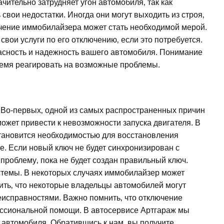
чительно затрудняет угон автомобиля‚ так как
свои недостатки. Иногда они могут выходить из строя‚
ючение иммобилайзера может стать необходимой мерой.
ои услуги по его отключению‚ если это потребуется.
асность и надежность вашего автомобиля. Понимание
ремя реагировать на возможные проблемы.
 Во-первых‚ одной из самых распространенных причин
ожет привести к невозможности запуска двигателя. В
тановится необходимостью для восстановления
е. Если новый ключ не будет синхронизирован с
роблему‚ пока не будет создан правильный ключ.
истемы. В некоторых случаях иммобилайзер может
ить‚ что некоторые владельцы автомобилей могут
еисправностями. Важно помнить‚ что отключение
фессиональной помощи. В автосервисе Артгараж мы
 автомобиля. Обратившись к нам‚ вы получите