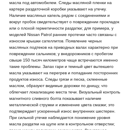
масла под автомобилем. Следы масляной пленки на
картере раздаточной коробки указывают на утечку.
Наличие масляных капель рядом с соединениями и
вокруг пробок свидетельствует о повреждении прокладок
или о плохой герметичности раздатки; для примера, у
моделей Nissan Patrol ранние протечки часто связаны с
износом крышки сателлитов. Появление черных
масляных подтеков на приводных валах характерно при
повреждении сальников; у внедорожников с пробегом
свыше 150 тысяч километров чаще встречаются именно
такие проблемы. Запах гари и темный цвет вытекшего
масла указывают на перегрев и попадание посторонних
продуктов износа. Следы грязи и песка, склеенные
маслом, образуют видимые дорожки по днищу, что
облегчает локализацию места течи. Визуальный контроль
магнитного сливного болта показывает наличие
металлической стружки и изменение цвета смазки; это
подтверждает ускоренный износ внутренних шестерен.
При сильной утечке наблюдается понижение уровня
масла раздатки на щупе или в контрольном отверстии;