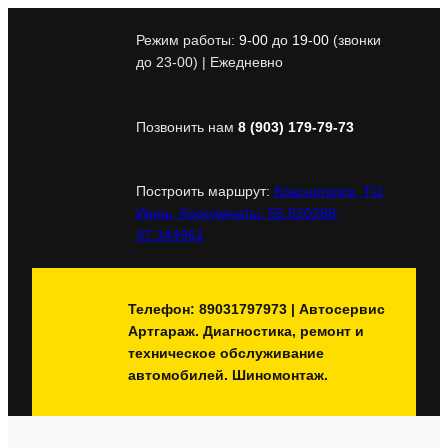
Перейти
к
Режим работы:
9-00
до
19-00
(звонки
содержимому
до 23-00) | Ежедневно
Позвонить нам
8 (903) 179-79-73
Построить маршрут:
Красногорск, ТЦ
Июнь, Координаты: 55.820288,
37.344961
Телефон: 89031797973 | Автосервис
Артгараж. Диагностика, ремонт и
техническое обслуживание
автомобилей. Шиномонтаж.