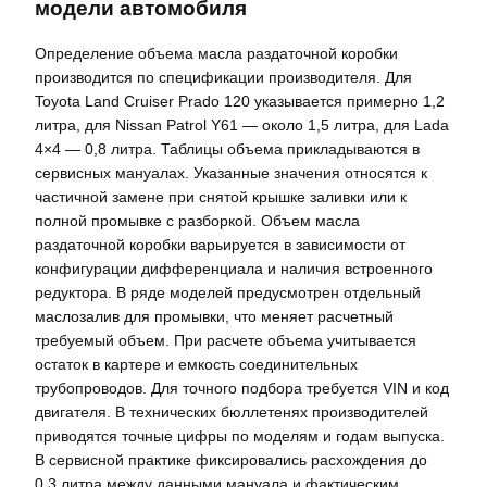
модели автомобиля
Определение объема масла раздаточной коробки
производится по спецификации производителя. Для
Toyota Land Cruiser Prado 120 указывается примерно 1,2
литра, для Nissan Patrol Y61 — около 1,5 литра, для Lada
4×4 — 0,8 литра. Таблицы объема прикладываются в
сервисных мануалах. Указанные значения относятся к
частичной замене при снятой крышке заливки или к
полной промывке с разборкой. Объем масла
раздаточной коробки варьируется в зависимости от
конфигурации дифференциала и наличия встроенного
редуктора. В ряде моделей предусмотрен отдельный
маслозалив для промывки, что меняет расчетный
требуемый объем. При расчете объема учитывается
остаток в картере и емкость соединительных
трубопроводов. Для точного подбора требуется VIN и код
двигателя. В технических бюллетенях производителей
приводятся точные цифры по моделям и годам выпуска.
В сервисной практике фиксировались расхождения до
0,3 литра между данными мануала и фактическим