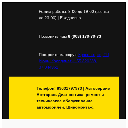
Перейти
к
Режим работы:
9-00
до
19-00
(звонки
содержимому
до 23-00) | Ежедневно
Позвонить нам
8 (903) 179-79-73
Построить маршрут:
Красногорск, ТЦ
Июнь, Координаты: 55.820288,
37.344961
Телефон: 89031797973 | Автосервис
Артгараж. Диагностика, ремонт и
техническое обслуживание
автомобилей. Шиномонтаж.