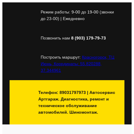
Перейти
к
Режим работы:
9-00
до
19-00
(звонки
содержимому
до 23-00) | Ежедневно
Позвонить нам
8 (903) 179-79-73
Построить маршрут:
Красногорск, ТЦ
Июнь, Координаты: 55.820288,
37.344961
Телефон: 89031797973 | Автосервис
Артгараж. Диагностика, ремонт и
техническое обслуживание
автомобилей. Шиномонтаж.