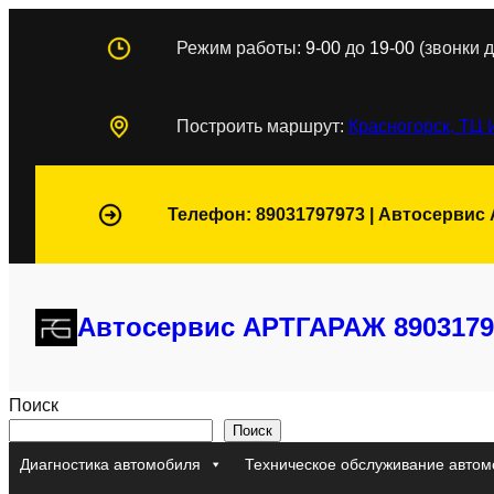
Перейти
Режим работы:
9-00
до
19-00
(звонки д
к
содержимому
Построить маршрут:
Красногорск, ТЦ 
Телефон: 89031797973 | Автосервис
Автосервис АРТГАРАЖ 8903179
Поиск
Поиск
Диагностика автомобиля
Техническое обслуживание автом