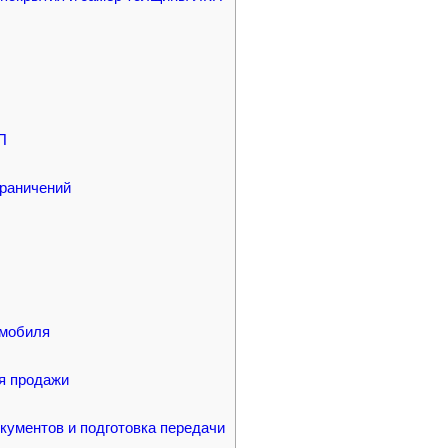
П
граничений
омобиля
ля продажи
кументов и подготовка передачи