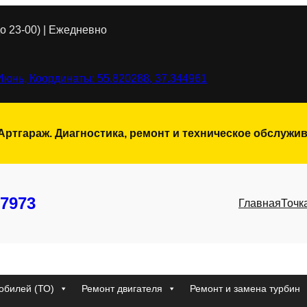
о 23-00) | Ежедневно
Июнь, Координаты: 55.820288, 37.344961
 Артгараж. Диагностика, ремонт и техническое обслуж
7973
Главная
Точк
обилей (ТО)
Ремонт двигателя
Ремонт и замена турбин