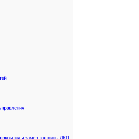
тей
 управления
 покрытия и замер толщины ЛКП